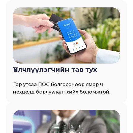
Үйлчлүүлэгчийн тав тух
Гар утсаа ПОС болгосоноор ямар ч
нөхцөлд борлуулалт хийх боломжтой.