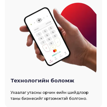
Технологийн боломж
Ухаалаг утасны орчин үеийн шийдлээр
таны бизнесийг хүртээмжтэй болгоно.