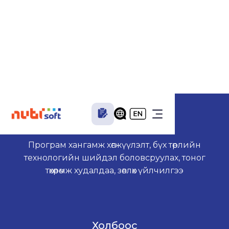
Төлбөрийн систем болон танд хэрэгтэй
шийдэл бидэнд байна.
info@nubisoft.mn
+(976) 7570-1122
Програм хангамж хөгжүүлэлт, бүх төрлийн
технологийн шийдэл боловсруулах, тоног
төхөөрөмж худалдаа, зөвлөх үйлчилгээ
Холбоос