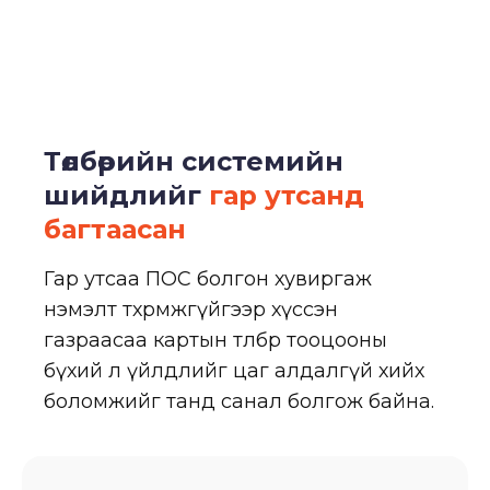
Төлбөрийн системийн
шийдлийг
гар утсанд
багтаасан
Гар утсаа ПОС болгон хувиргаж
нэмэлт төхөөрөмжгүйгээр хүссэн
газраасаа картын төлбөр тооцооны
бүхий л үйлдлийг цаг алдалгүй хийх
боломжийг танд санал болгож байна.