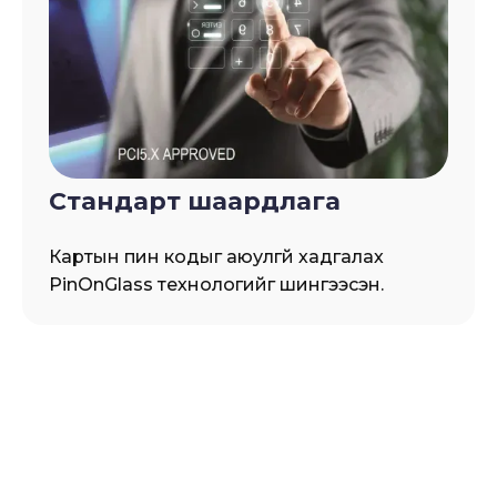
Стандарт шаардлага
Картын пин кодыг аюулгүй хадгалах
PinOnGlass технологийг шингээсэн.