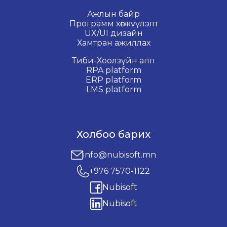
Ажлын байр
Программ хөгжүүлэлт
UX/UI дизайн
Хамтран ажиллах
Тиби-Хоолзүйн апп
RPA platform
ERP platform
LMS platform
Холбоо барих
info@nubisoft.mn
+976 7570-1122
Nubisoft
Nubisoft