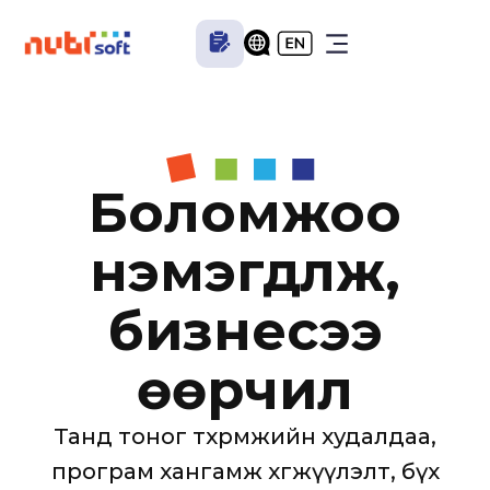
Боломжоо
нэмэгдүүлж,
бизнесээ
өөрчил
Танд тоног төхөөрөмжийн худалдаа,
програм хангамж хөгжүүлэлт, бүх