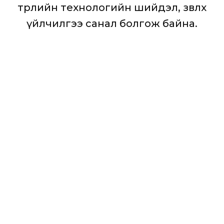
төрлийн технологийн шийдэл, зөвлөх
үйлчилгээ санал болгож байна.