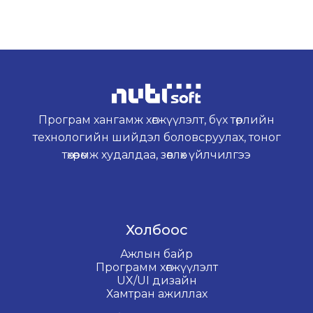
Програм хангамж хөгжүүлэлт, бүх төрлийн
технологийн шийдэл боловсруулах, тоног
төхөөрөмж худалдаа, зөвлөх үйлчилгээ
Холбоос
Ажлын байр
Программ хөгжүүлэлт
UX/UI дизайн
Хамтран ажиллах